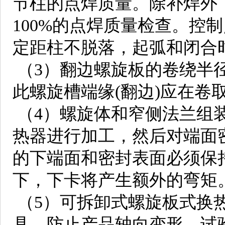
节柱的点焊质量。除补焊外
100%的点焊质量检查。控
定距柱不脱落，起弧和闭合
（3）翻边螺旋板的卷绕半
此螺旋槽端缘(翻边)应在卷
（4）螺旋体和窄侧法兰组
热器进行加工，然后对端面
的下端面和密封表面必须保
下，下卡将产生额外的弯矩
（5）可拆卸式螺旋板式换
具，防止产品轴向变形。试